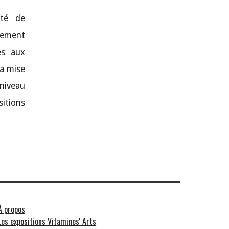
nté de
lement
es aux
la mise
niveau
sitions
À propos
Les expositions Vitamines' Arts