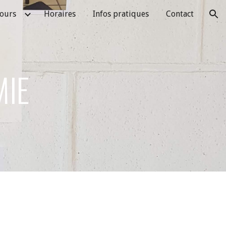
ours
Horaires
Infos pratiques
Contact
ion
MIE