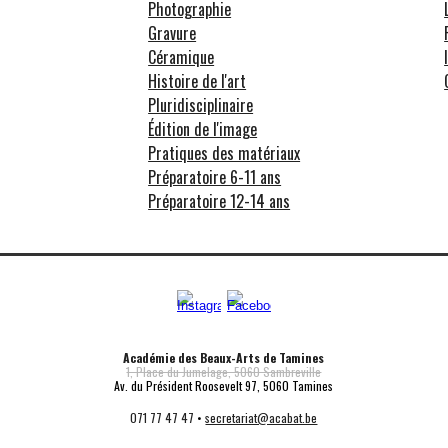
Photographie
Gravure
Céramique
Histoire de l'art
Pluridisciplinaire
Édition de l'image
Pratiques des matériaux
Préparatoire 6-11 ans
Préparatoire 12-14 ans
Académie des Beaux-Arts de Tamines
1, Place du Jumelage, 5060 Sambreville
Av. du Président Roosevelt 97
,
5060 Tamines
071 77 47 47
•
secretariat@acabat.be