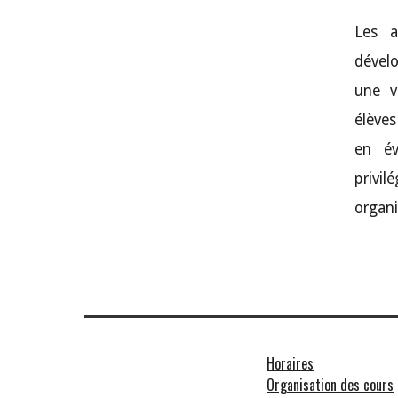
Les a
dével
une v
élèves
en év
privil
organi
Horaires
Organisation des cours