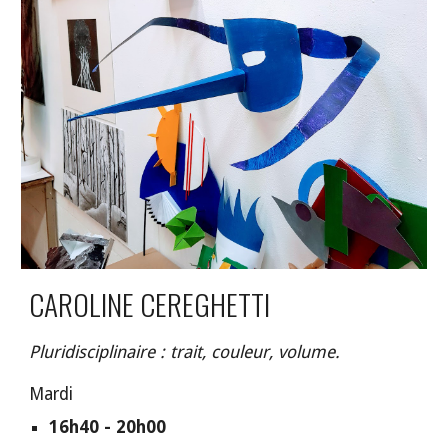
CAROLINE CEREGHETTI
Pluridisciplinaire : trait, couleur, volume.
M
ardi
1
6
h
4
0 -
20
h00